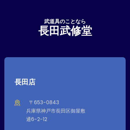
武道具のことなら
長田武修堂
長田店
〒653-0843
兵庫県神戸市長田区御屋敷
通6-2-12