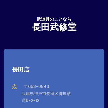
武道具のことなら
長田武修堂
長田店
〒653-0843
兵庫県神戸市長田区御屋敷
通6-2-12