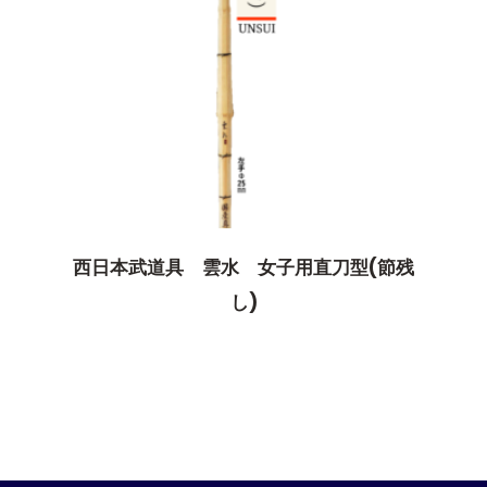
西日本武道具 雲水 女子用直刀型(節残
し)