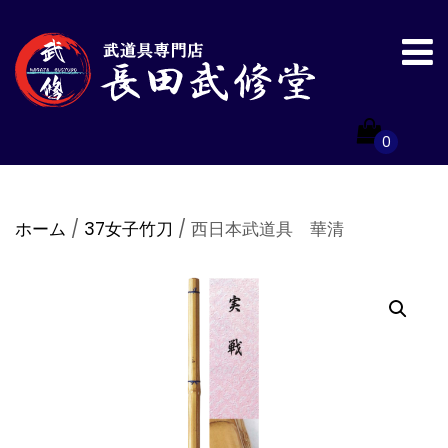
0
ホーム
/
37女子竹刀
/ 西日本武道具 華清