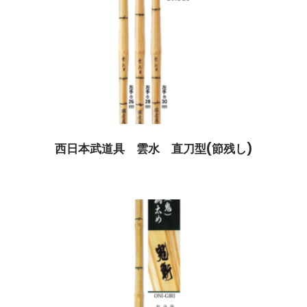
西日本武道具 雲水 直刀型(節残し)