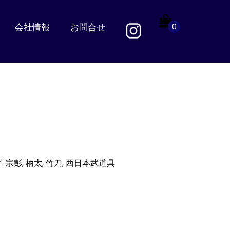
会社情報
お問合せ
0
:
宗彭
,
柄太
,
竹刀
,
西日本武道具