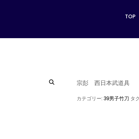
TOP
宗彭 西日本武道具
カテゴリー:
39男子竹刀
タグ