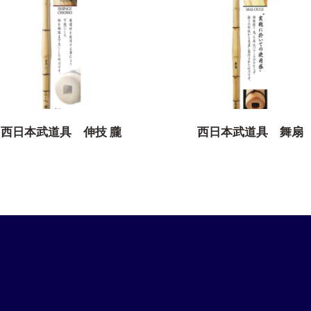
西日本武道具 伸技 朧
西日本武道具 舞扇