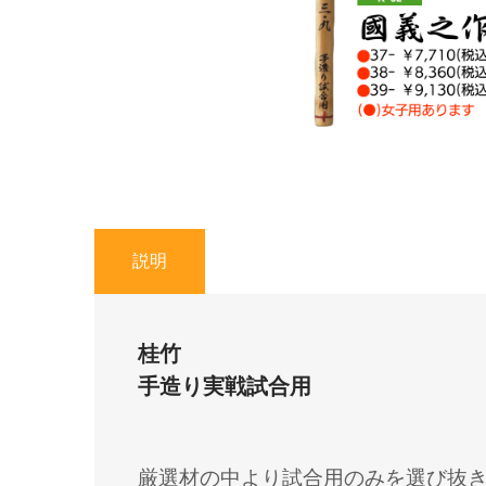
説明
桂竹
手造り実戦試合用
厳選材の中より試合用のみを選び抜