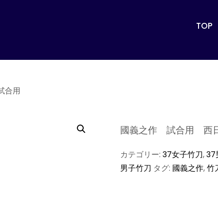
TOP
試合用
國義之作 試合用 西
カテゴリー:
37女子竹刀
,
3
男子竹刀
タグ:
國義之作
,
竹