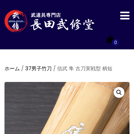
0
ホーム
/
37男子竹刀
/ 信武 隼 古刀実戦型 柄短