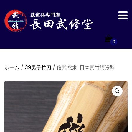
0
ホーム
/
39男子竹刀
/ 信武 徹将 日本真竹胴張型