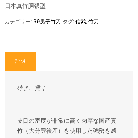
日本真竹胴張型
カテゴリー:
39男子竹刀
タグ:
信武
,
竹刀
説明
砕き、貫く
皮目の密度が非常に高く肉厚な国産真
竹（大分豊後産）を使用した強勢を感