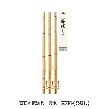
西日本武道具 雲水 直刀型(節残し)