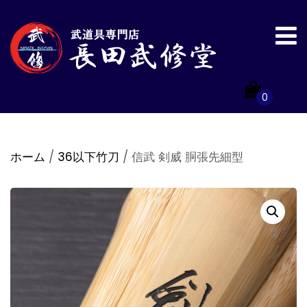
0
ホーム
/
36以下竹刀
/ 信武 剣威 胴張先細型