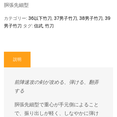
胴張先細型
カテゴリー:
36以下竹刀
,
37男子竹刀
,
38男子竹刀
,
39
男子竹刀
タグ:
信武
,
竹刀
説明
前陣速攻の剣が攻める、弾ける、翻弄
する
胴張先細型で重心が手元側によること
で、振り出しが軽く、しなやかに弾け