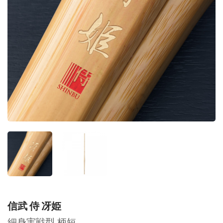
信武 侍 冴姫
細身実戦型 柄短