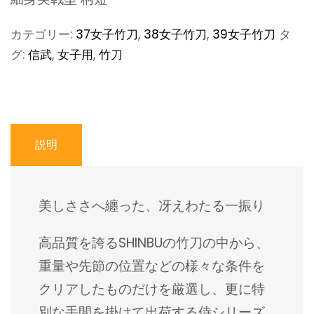
カテゴリー:
37女子竹刀
,
38女子竹刀
,
39女子竹刀
タ
グ:
信武
,
女子用
,
竹刀
説明
美しささへ纏った、冴えわたる一振り
高品質を誇るSHINBUの竹刀の中から、
重量や先節の位置などの様々な条件を
クリアしたものだけを厳選し、更に特
別な手間を掛けて出荷する侍シリーズ