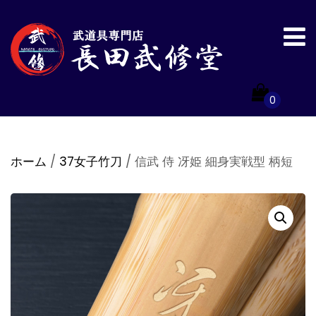
0
ホーム
/
37女子竹刀
/ 信武 侍 冴姫 細身実戦型 柄短