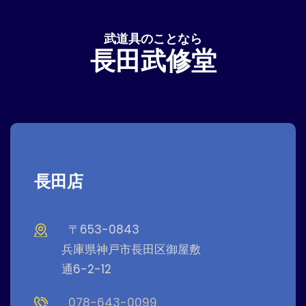
武道具のことなら
長田武修堂
長田店
〒653-0843
兵庫県神戸市長田区御屋敷
通6-2-12
078-643-0099