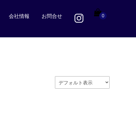
会社情報
お問合せ
0