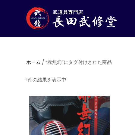
ホーム
/ “赤無幻”にタグ付けされた商品
1件の結果を表示中