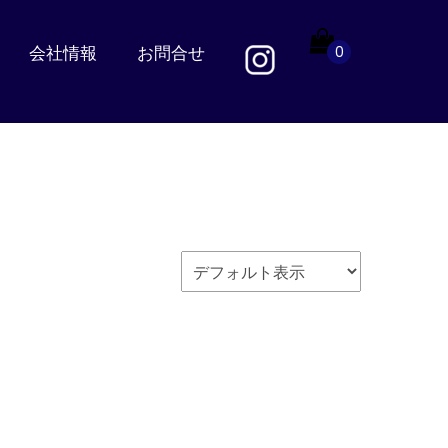
会社情報
お問合せ
0